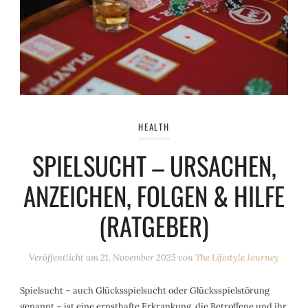
HEALTH
SPIELSUCHT – URSACHEN,
ANZEICHEN, FOLGEN & HILFE
(RATGEBER)
Veröffentlicht am
21. November 2025
von
The Lifestyle Journey
Spielsucht – auch Glücksspielsucht oder Glücksspielstörung
genannt – ist eine ernsthafte Erkrankung, die Betroffene und ihr