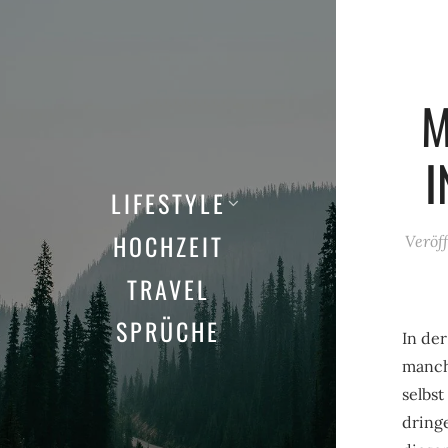
M
I
LIFESTYLE
HOCHZEIT
Veröf
TRAVEL
SPRÜCHE
In der
manch
selbst
dring