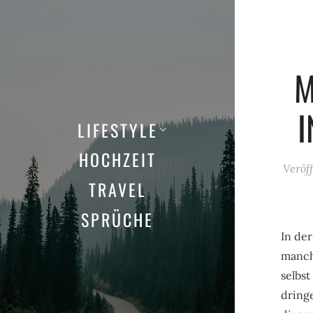
M
I
LIFESTYLE
HOCHZEIT
Veröf
TRAVEL
SPRÜCHE
In der
manch
selbst
dring