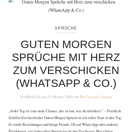
SPRÜCHE
GUTEN MORGEN
SPRÜCHE MIT HERZ
ZUM VERSCHICKEN
(WHATSAPP & CO.)
Veröffentlicht am
23. Oktober 2024
von
The Lifestyle Journey
„Jeder Tag ist eine neue Chance, das zu tun, was du möchtest.“ – Friedrich
Schiller Ein herzlicher Guten Morgen Spruch ist ein toller Start in den Tag.
Er stärkt Beziehungen und bringt Freude. Ob auf WhatsApp oder anderen
Plattformen, ein liebevoller Spruch macht den Tag besser. Was Guten