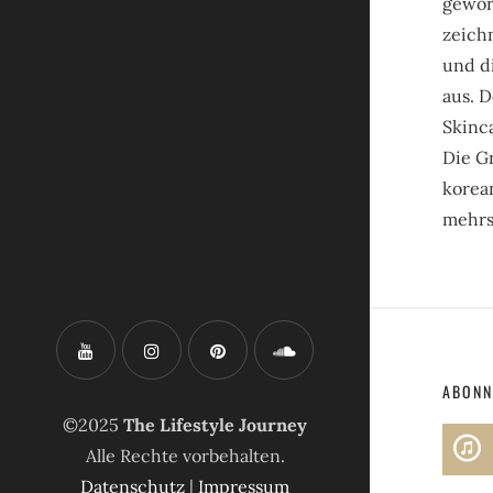
gewor
zeich
und d
aus. 
Skinc
Die G
korean
mehrs
ABONN
©2025
The Lifestyle Journey
Alle Rechte vorbehalten.
Datenschutz
|
Impressum