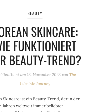
BEAUTY
OREAN SKINCARE:
IE FUNKTIONIERT
R BEAUTY-TREND?
öffentlicht am
13. November 2023
von
The
Lifestyle Journey
 Skincare ist ein Beauty-Trend, der in den
n Jahren weltweit immer beliebter