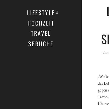
LIFESTYLE
HOCHZEIT
TRAVEL
S
SPRÜCHE
Verö
„Worte 
das Leb
gegen d
Tattoo 
Überzeu