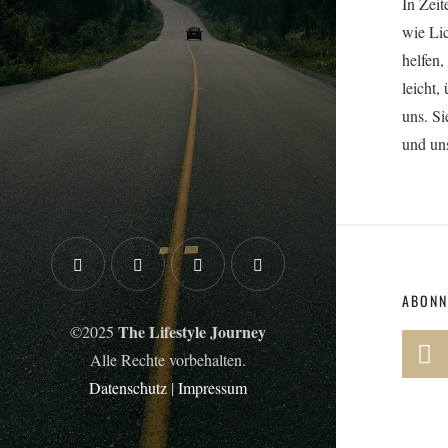
In Zeit
wie Li
helfen
leicht
uns. Si
und un
ABONN
The Lifestyle Journey
©2025
Alle Rechte vorbehalten.
Datenschutz
|
Impressum