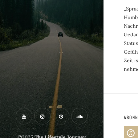
„Sprac
Humbo
Nachri
Gedan
Statu
Gefüh
Zeit i
nehme
ABONN
©2025
The Lifestyle Journey