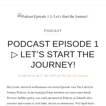
PODCAST
PODCAST EPISODE 1
▷ LET’S START THE
JOURNEY!
Veröffentlicht am
17. Mai 2019
von
The Lifestyle Journey
Hey Leute, herzlich willkommen zur ersten Episode vom The Lifestyle
Journey Podcast. In der heutigen Folge möchten wir euch einen Sneak
Preview darüber geben, was euch auf unserem Podcast in Zukunft alles
erwartet und warum es sich lohnt, diesen zu abonnieren. Viel Spaß beim