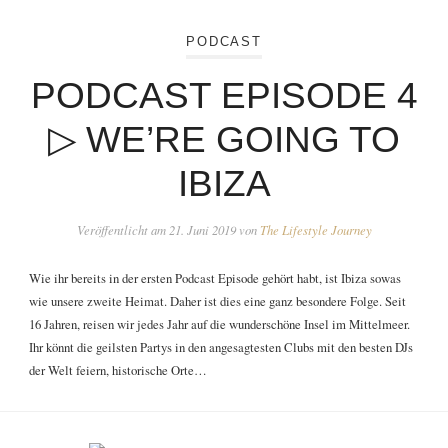
PODCAST
PODCAST EPISODE 4
▷ WE’RE GOING TO
IBIZA
Veröffentlicht am
21. Juni 2019
von
The Lifestyle Journey
Wie ihr bereits in der ersten Podcast Episode gehört habt, ist Ibiza sowas
wie unsere zweite Heimat. Daher ist dies eine ganz besondere Folge. Seit
16 Jahren, reisen wir jedes Jahr auf die wunderschöne Insel im Mittelmeer.
Ihr könnt die geilsten Partys in den angesagtesten Clubs mit den besten DJs
der Welt feiern, historische Orte…