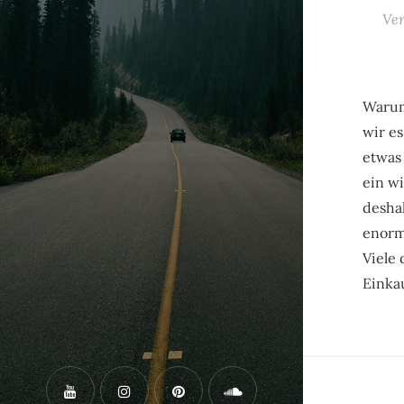
Ver
Warum
wir e
etwas 
ein wi
desha
enorm
Viele 
Einka