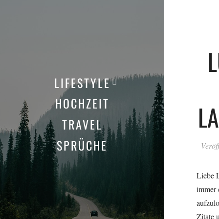
L
LIFESTYLE
HOCHZEIT
LA
TRAVEL
SPRÜCHE
Veröf
Liebe L
immer e
aufzulo
Zitate 