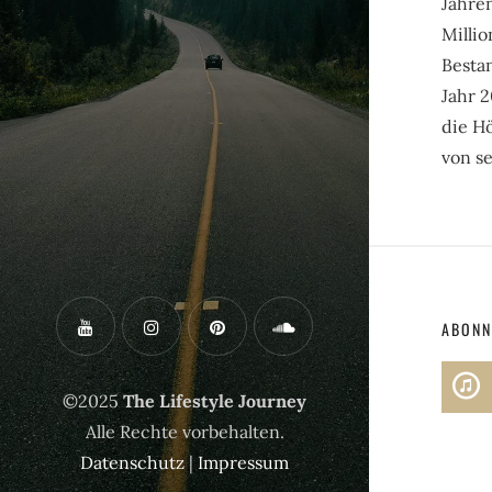
Jahren
Millio
Besta
Jahr 2
die Hö
von se
ABONN
©2025
The Lifestyle Journey
Alle Rechte vorbehalten.
Datenschutz
|
Impressum