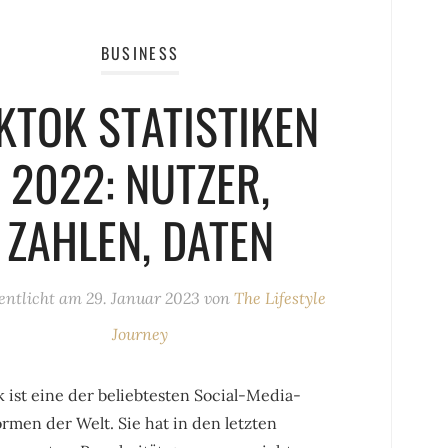
BUSINESS
IKTOK STATISTIKEN
2022: NUTZER,
ZAHLEN, DATEN
fentlicht am
29. Januar 2023
von
The Lifestyle
Journey
 ist eine der beliebtesten Social-Media-
ormen der Welt. Sie hat in den letzten