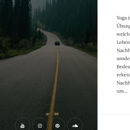
Yoga i
Übung
welch
Lebens
Nachha
sonde
Bedeu
erken
Nachh
um…