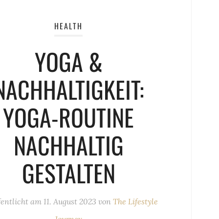
HEALTH
YOGA &
NACHHALTIGKEIT:
YOGA-ROUTINE
NACHHALTIG
GESTALTEN
fentlicht am
11. August 2023
von
The Lifestyle
Journey