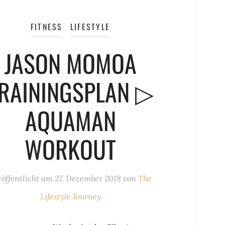
FITNESS
LIFESTYLE
JASON MOMOA
RAININGSPLAN ▷
AQUAMAN
WORKOUT
röffentlicht am
27. Dezember 2018
von
The
Lifestyle Journey