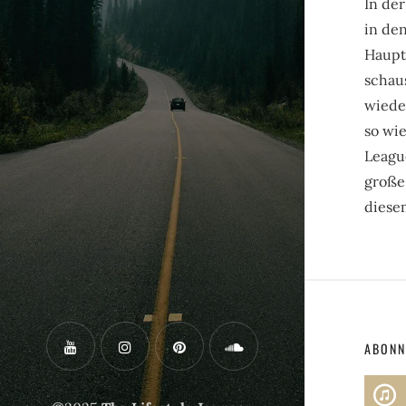
In de
in de
Haupt
schau
wiede
so wie
Leagu
große
diese
ABONN