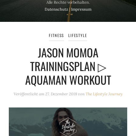
Alle Rechte vorbehalten.
Datenschutz
|
Impressum
FITNESS
LIFESTYLE
JASON MOMOA
TRAININGSPLAN ▷
AQUAMAN WORKOUT
Veröffentlicht am
27. Dezember 2018
von
The Lifestyle Journey