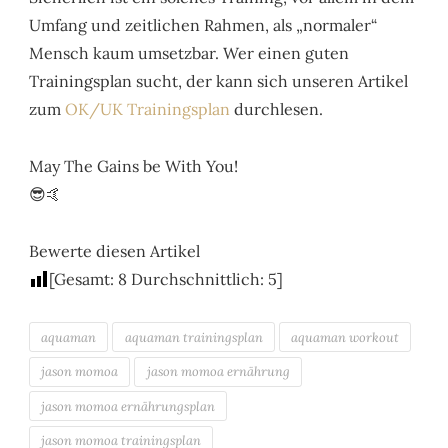
Umfang und zeitlichen Rahmen, als „normaler“
Mensch kaum umsetzbar. Wer einen guten
Trainingsplan sucht, der kann sich unseren Artikel
zum
OK/UK Trainingsplan
durchlesen.
May The Gains be With You!
😎🤙
Bewerte diesen Artikel
[Gesamt:
8
Durchschnittlich:
5
]
aquaman
aquaman trainingsplan
aquaman workout
jason momoa
jason momoa ernährung
jason momoa ernährungsplan
jason momoa trainingsplan