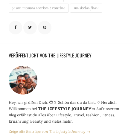
jason momoa workout routine
muskelaufbau
VERÖFFENTLICHT VON THE LIFESTYLE JOURNEY
Hey, wir grüßen Dich. 😎🤙 Schön das du da bist. ♡ Herzlich
Willkommen bei 𝗧𝗛𝗘 𝗟𝗜𝗙𝗘𝗦𝗧𝗬𝗟𝗘 𝗝𝗢𝗨𝗥𝗡𝗘𝗬 ⇨ Auf unserem
Blog erfährst du alles über Lifestyle, Travel, Fashion, Fitness,
Ernährung, Beauty und vieles mehr.
Zeige alle Beiträge von The Lifestyle Journey →