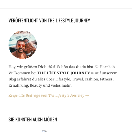
VERÖFFENTLICHT VON THE LIFESTYLE JOURNEY
Hey, wir grüßen Dich. 😎🤙 Schön das du da bist. ♡ Herzlich
Willkommen bei 𝗧𝗛𝗘 𝗟𝗜𝗙𝗘𝗦𝗧𝗬𝗟𝗘 𝗝𝗢𝗨𝗥𝗡𝗘𝗬 ⇨ Auf unserem
Blog erfährst du alles über Lifestyle, Travel, Fashion, Fitness,
Ernährung, Beauty und vieles mehr.
Zeige alle Beiträge von The Lifestyle Journey →
SIE KONNTEN AUCH MÖGEN