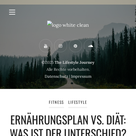
©2025
The Lifestyle Journey
Alle Rechte vorbehalten.
Datenschutz
|
Impressum
FITNESS
LIFESTYLE
ERNÄHRUNGSPLAN VS. DIÄT:
WAS IST DER UNTERSCHIED?