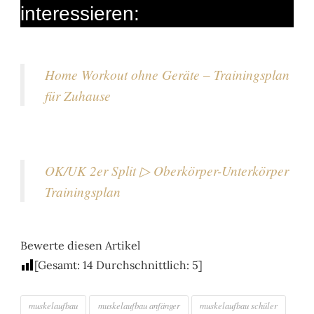
interessieren:
Home Workout ohne Geräte – Trainingsplan
für Zuhause
OK/UK 2er Split ▷ Oberkörper-Unterkörper
Trainingsplan
Bewerte diesen Artikel
[Gesamt:
14
Durchschnittlich:
5
]
muskelaufbau
muskelaufbau anfänger
muskelaufbau schüler