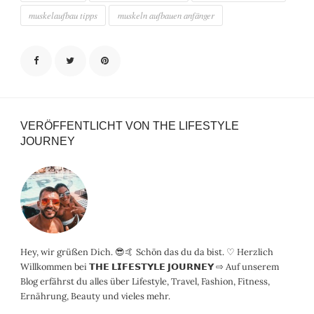
muskelaufbau tipps
muskeln aufbauen anfänger
VERÖFFENTLICHT VON THE LIFESTYLE
JOURNEY
Hey, wir grüßen Dich. 😎🤙 Schön das du da bist. ♡ Herzlich
Willkommen bei 𝗧𝗛𝗘 𝗟𝗜𝗙𝗘𝗦𝗧𝗬𝗟𝗘 𝗝𝗢𝗨𝗥𝗡𝗘𝗬 ⇨ Auf unserem
Blog erfährst du alles über Lifestyle, Travel, Fashion, Fitness,
Ernährung, Beauty und vieles mehr.