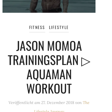
FITNESS
LIFESTYLE
JASON MOMOA
TRAININGSPLAN ▷
AQUAMAN
WORKOUT
Veröffentlicht am
27. Dezember 2018
von
The
Lifestyle Journey