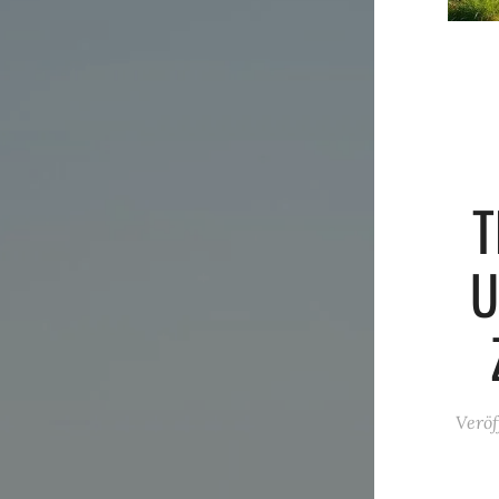
T
U
Veröf