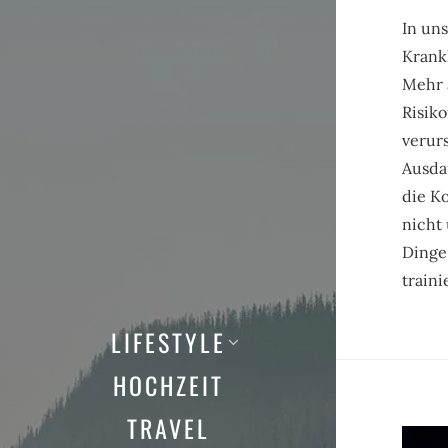
In uns
Krank
Mehr 
Risik
verurs
Ausda
die Ko
nicht 
Dinge
traini
LIFESTYLE
HOCHZEIT
TRAVEL