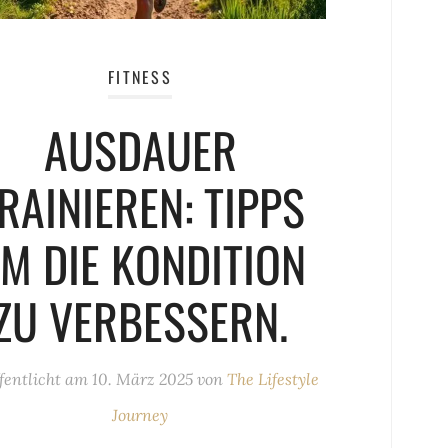
FITNESS
AUSDAUER
RAINIEREN: TIPPS
M DIE KONDITION
ZU VERBESSERN.
fentlicht am
10. März 2025
von
The Lifestyle
Journey