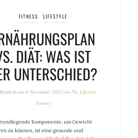
FITNESS
LIFESTYLE
RNÄHRUNGSPLAN
VS. DIÄT: WAS IST
ER UNTERSCHIED?
ffentlicht am
4. November 2022
von
The Lifestyle
Journey
grundlegende Komponente, um Gewicht
ren zu können, ist eine gesunde und