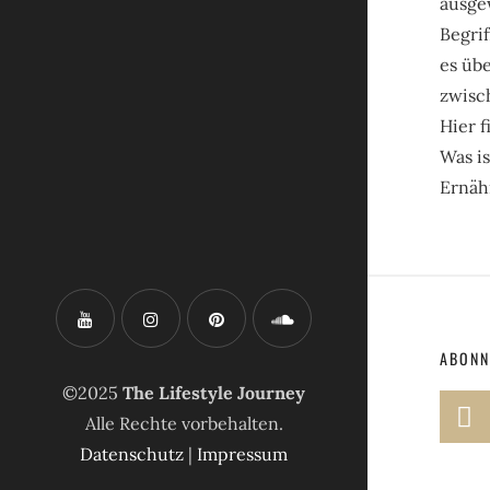
ausge
Begrif
es üb
zwisc
Hier 
Was i
Ernäh
ABONN
©2025
The Lifestyle Journey
Alle Rechte vorbehalten.
Datenschutz
|
Impressum