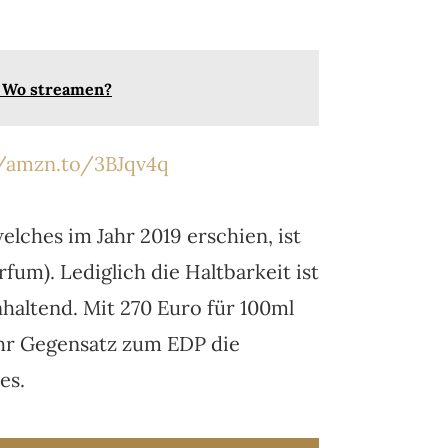
▷ Wo streamen?
//amzn.to/3BJqv4q
lches im Jahr 2019 erschien, ist
fum). Lediglich die Haltbarkeit ist
nhaltend. Mit 270 Euro für 100ml
t ihr Gegensatz zum EDP die
es.