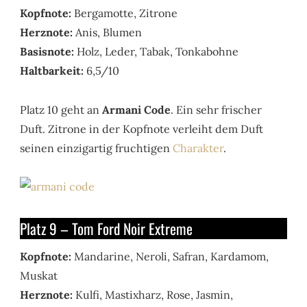
Kopfnote:
Bergamotte, Zitrone
Herznote:
Anis, Blumen
Basisnote:
Holz, Leder, Tabak, Tonkabohne
Haltbarkeit:
6,5/10
Platz 10 geht an
Armani Code
. Ein sehr frischer
Duft. Zitrone in der Kopfnote verleiht dem Duft
seinen einzigartig fruchtigen
Charakter
.
Platz 9 – Tom Ford Noir Extreme
Kopfnote:
Mandarine, Neroli, Safran, Kardamom,
Muskat
Herznote:
Kulfi, Mastixharz, Rose, Jasmin,