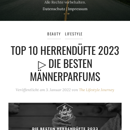
Alle Rechte vorbehalten.
Datenschutz
|
Impressum
BEAUTY
LIFESTYLE
TOP 10 HERRENDÜFTE 2023
▷ DIE BESTEN
MÄNNERPARFUMS
Veröffentlicht am
3. Januar 2022
von
The Lifestyle Journey