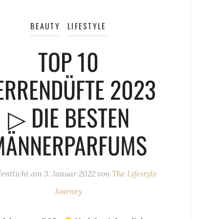
BEAUTY
LIFESTYLE
TOP 10
ERRENDÜFTE 2023
▷ DIE BESTEN
MÄNNERPARFUMS
fentlicht am
3. Januar 2022
von
The Lifestyle
Journey