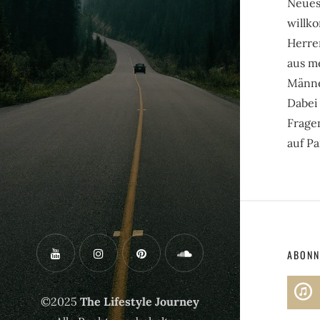
Neues
willk
Herre
aus m
Männer
Dabei
Frage
auf Pa
ABONN
©2025
The Lifestyle Journey