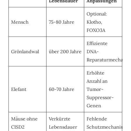
Lebensdauer
Anpassungen
Optional:
Mensch
75-80 Jahre
Klotho,
FOXO3A
Effiziente
Grönlandwal
über 200 Jahre
DNA-
Reparaturmechani
Erhöhte
Anzahl an
Elefant
60-70 Jahre
Tumor-
Suppressor-
Genen
Mäuse ohne
Verkürzte
Fehlende
CISD2
Lebensdauer
Schutzmechanisme