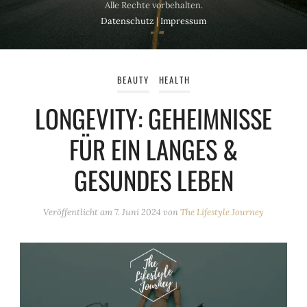
Alle Rechte vorbehalten.
Datenschutz
|
Impressum
BEAUTY
HEALTH
LONGEVITY: GEHEIMNISSE
FÜR EIN LANGES &
GESUNDES LEBEN
Veröffentlicht am
7. Juni 2024
von
The Lifestyle Journey