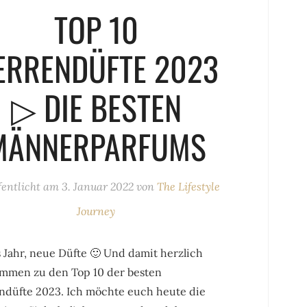
TOP 10
ERRENDÜFTE 2023
▷ DIE BESTEN
MÄNNERPARFUMS
fentlicht am
3. Januar 2022
von
The Lifestyle
Journey
 Jahr, neue Düfte 🙂 Und damit herzlich
ommen zu den Top 10 der besten
ndüfte 2023. Ich möchte euch heute die