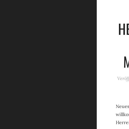
H
Veröf
Neues
willk
Herre