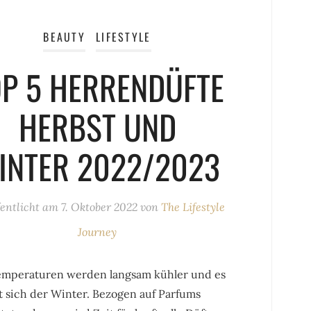
BEAUTY
LIFESTYLE
OP 5 HERRENDÜFTE
HERBST UND
INTER 2022/2023
fentlicht am
7. Oktober 2022
von
The Lifestyle
Journey
emperaturen werden langsam kühler und es
t sich der Winter. Bezogen auf Parfums