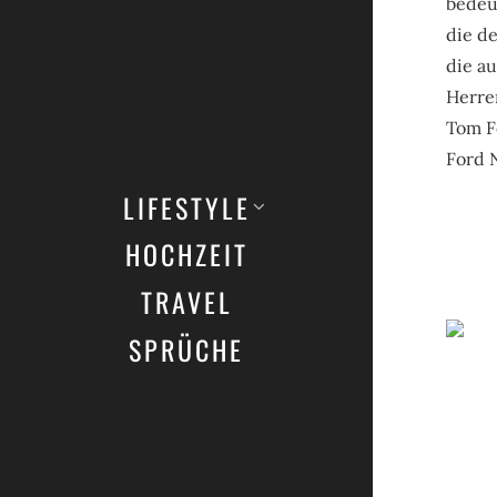
bedeut
die de
die au
Herre
Tom F
Ford 
LIFESTYLE
HOCHZEIT
TRAVEL
SPRÜCHE