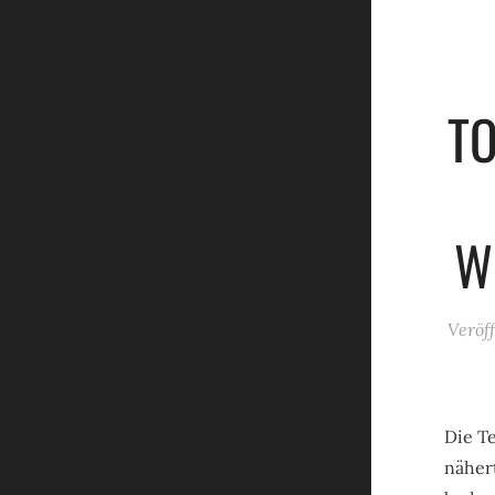
T
W
Veröf
Die T
näher