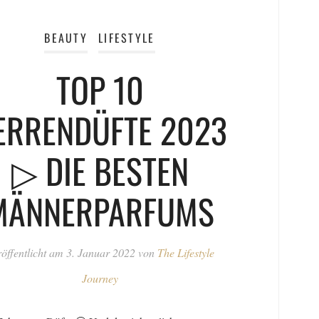
BEAUTY
LIFESTYLE
TOP 10
ERRENDÜFTE 2023
▷ DIE BESTEN
MÄNNERPARFUMS
öffentlicht am
3. Januar 2022
von
The Lifestyle
Journey