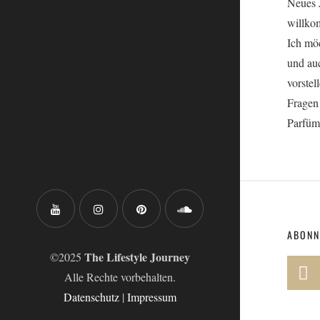
Neues J
willko
Ich möc
und au
vorstel
Fragen
Parfüm
ABONN
The Lifestyle Journey
©2025
Alle Rechte vorbehalten.
Datenschutz
|
Impressum