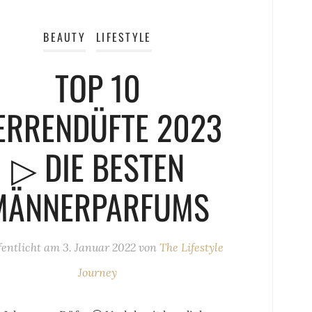
BEAUTY
LIFESTYLE
TOP 10
ERRENDÜFTE 2023
▷ DIE BESTEN
MÄNNERPARFUMS
fentlicht am
3. Januar 2022
von
The Lifestyle
Journey