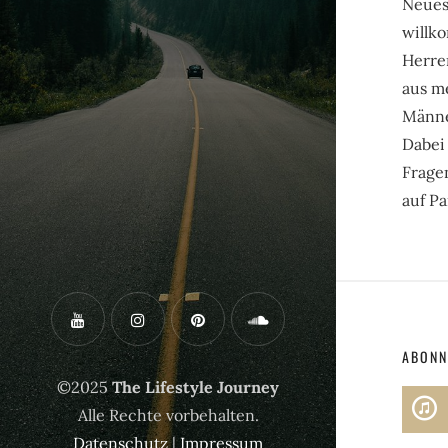
Neues
willk
Herre
aus m
Männer
Dabei
Frage
auf Pa
ABONN
©2025
The Lifestyle Journey
Alle Rechte vorbehalten.
Datenschutz
|
Impressum