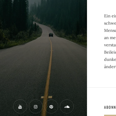
Ein ei
schwer
Mensch
an me
versta
Beilei
dunkel
änder
ABONN