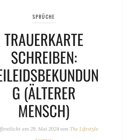
SPRÜCHE
TRAUERKARTE
SCHREIBEN:
EILEIDSBEKUNDUN
G (ÄLTERER
MENSCH)
ffentlicht am
29. Mai 2024
von
The Lifestyle
Journey