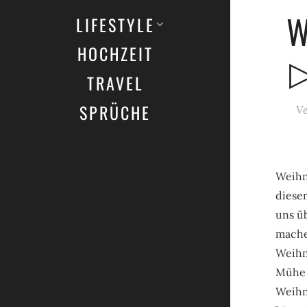
W
LIFESTYLE
HOCHZEIT
▷
TRAVEL
SPRÜCHE
Ve
Weihn
diesem
uns ü
mache
Weihn
Mühe 
Weihn