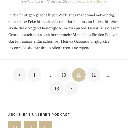
Veröffentlicht am
17. Januar 2023
von
The Lifestyle Journey
In der heutigen geschäftigen Welt ist es manchmal notwendig,
eine kleine Ecke für sich selbst zu finden, um zumindest für eine
Weile die dringend benötigte Ruhe zu spüren. Genau aus diesem
Grund entscheiden sich immer mehr Menschen für den Bau von
Gartenhäusern. Ein scheinbar kleines Gebäude birgt große
Potenziale, die wir Ihnen offenbaren. Die eigene…
Seitennummerierung
1
…
10
11
12
…
der
16
Beiträge
ABONNIERE UNSEREN PODCAST