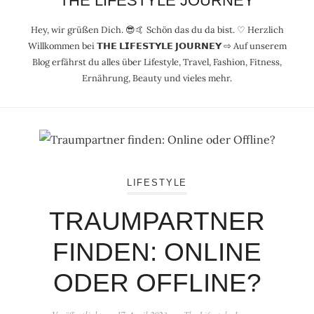
THE LIFESTYLE JOURNEY
Hey, wir grüßen Dich. 😎🤙 Schön das du da bist. ♡ Herzlich
Willkommen bei 𝗧𝗛𝗘 𝗟𝗜𝗙𝗘𝗦𝗧𝗬𝗟𝗘 𝗝𝗢𝗨𝗥𝗡𝗘𝗬 ⇨ Auf unserem
Blog erfährst du alles über Lifestyle, Travel, Fashion, Fitness,
Ernährung, Beauty und vieles mehr.
LIFESTYLE
TRAUMPARTNER
FINDEN: ONLINE
ODER OFFLINE?