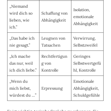
„Niemand
Isolation,
wird dich so
Schaffung von
emotionale
lieben, wie
Abhängigkeit
Abhängigkeit
ich.”
„Das habe ich
Leugnen von
Verwirrung,
nie gesagt.”
Tatsachen
Selbstzweifel
„Ich mache
Rechtfertigun
Geringes
das nur, weil
g von
Selbstwertgefü
ich dich liebe.”
Kontrolle
hl, Kontrolle
„Wenn du
Emotionale
mich liebst,
Erpressung
Abhängigkeit,
würdest du …”
Schuldgefühle